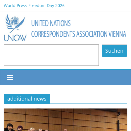
World Press Freedom Day 2026
HCD Earthcare Culture Association Book Launch/Forum on
Environmental Protection/Art Exhibition Held in UNOV
Africa Day 2026 A Continent of Strength, Diversity, and Future
Opportunities
NOMINATED PARTICIPANTS – Vienna, 20.06.2026
80 Years of Diplomatic Relations between Austria and the
Suchen
Philippines
additional news