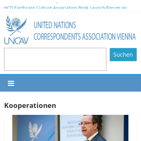
World Press Freedom Day 2026
HCD Earthcare Culture Association Book Launch/Forum on
Environmental Protection/Art Exhibition Held in UNOV
Africa Day 2026 A Continent of Strength, Diversity, and Future
Opportunities
NOMINATED PARTICIPANTS – Vienna, 20.06.2026
80 Years of Diplomatic Relations between Austria and the
Philippines
Suchen
Kooperationen