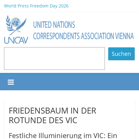
World Press Freedom Day 2026
HCD Earthcare Culture Association Book Launch/Forum on
Environmental Protection/Art Exhibition Held in UNOV
Africa Day 2026 A Continent of Strength, Diversity, and Future
Opportunities
NOMINATED PARTICIPANTS – Vienna, 20.06.2026
80 Years of Diplomatic Relations between Austria and the
Suchen
Philippines
FRIEDENSBAUM IN DER
ROTUNDE DES VIC
Festliche Illuminierung im VIC: Ein