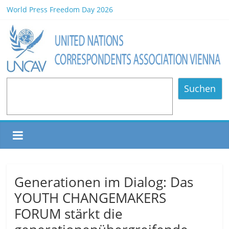
World Press Freedom Day 2026
HCD Earthcare Culture Association Book Launch/Forum on
Environmental Protection/Art Exhibition Held in UNOV
Africa Day 2026 A Continent of Strength, Diversity, and Future
Opportunities
NOMINATED PARTICIPANTS – Vienna, 20.06.2026
80 Years of Diplomatic Relations between Austria and the
Suchen
Philippines
Generationen im Dialog: Das
YOUTH CHANGEMAKERS
FORUM stärkt die