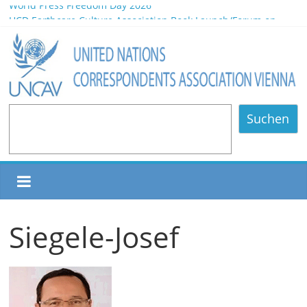
World Press Freedom Day 2026
HCD Earthcare Culture Association Book Launch/Forum on
Environmental Protection/Art Exhibition Held in UNOV
Africa Day 2026 A Continent of Strength, Diversity, and Future
Opportunities
NOMINATED PARTICIPANTS – Vienna, 20.06.2026
80 Years of Diplomatic Relations between Austria and the
Philippines
Suchen
Siegele-Josef