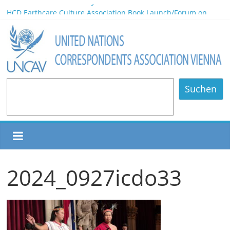
World Press Freedom Day 2026
HCD Earthcare Culture Association Book Launch/Forum on
Environmental Protection/Art Exhibition Held in UNOV
Africa Day 2026 A Continent of Strength, Diversity, and Future
Opportunities
NOMINATED PARTICIPANTS – Vienna, 20.06.2026
80 Years of Diplomatic Relations between Austria and the
Philippines
Suchen
2024_0927icdo33