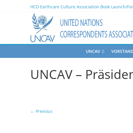
World Press Freedom Day 2026
HCD Earthcare Culture Association Book Launch/Fo
Africa Day 2026 A Continent of Strength, Diversity,
NOMINATED PARTICIPANTS – Vienna, 20.06.2026
80 Years of Diplomatic Relations between Austria a
UNCAV
VORSTAN
UNCAV – Präsiden
← Previous