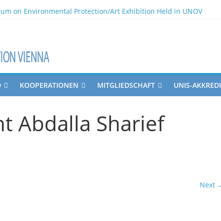
rum on Environmental Protection/Art Exhibition Held in UNOV
 and Future Opportunities
nd the Philippines
D
KOOPERATIONEN
MITGLIEDSCHAFT
UNIS-AKKRED
t Abdalla Sharief
Next 